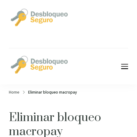
Desbloqueo
Seguro – Quitar
cuenta iCloud,
Google, Payjoy y
Desbloqueo
más!
Seguro – Quitar
Home
Eliminar bloqueo macropay
cuenta iCloud,
Google, Payjoy y
Eliminar bloqueo
más!
macropay