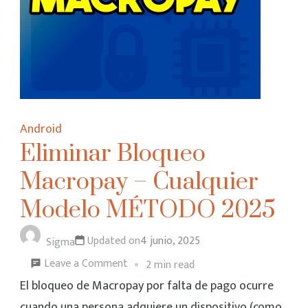
Android
Eliminar Bloqueo
Macropay – Cualquier
Modelo MÉTODO 2025
Updated on
4 junio, 2025
Sigma
on
Leave a Comment
2 min read
Eliminar
El bloqueo de Macropay por falta de pago ocurre
Bloqueo
cuando una persona adquiere un dispositivo (como