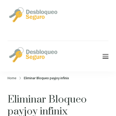
Desbloqueo
Seguro – Quitar
cuenta iCloud,
Google, Payjoy y
Desbloqueo
más!
Seguro – Quitar
Home
Eliminar Bloqueo payjoy infinix
cuenta iCloud,
Google, Payjoy y
Eliminar Bloqueo
más!
payjoy infinix