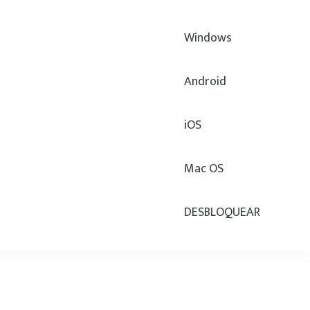
Windows
Android
iOS
Payjoy y más!
Mac OS
DESBLOQUEAR