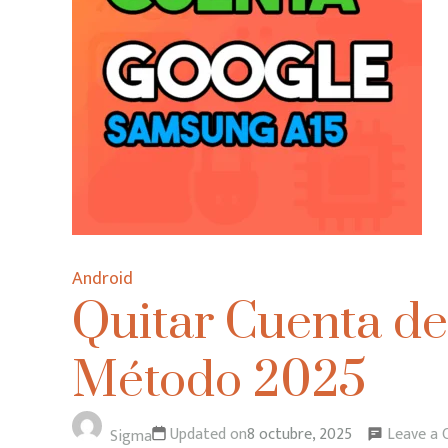
Android
Quitar Cuenta d
Método 2025
Leave a
Updated on
8 octubre, 2025
Sigma