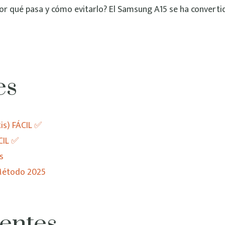
Quitar
r qué pasa y cómo evitarlo? El Samsung A15 se ha converti
Cuenta
de
GOOGLE
Samsung
es
A15
Gratis
–
s) FÁCIL ✅
Método
CIL ✅
2025
s
Método 2025
entes